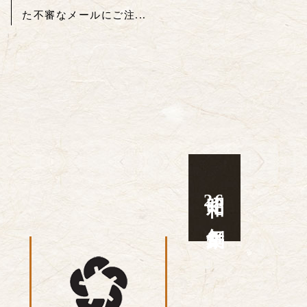
た不審なメールにご注...
昭和
26
年創業