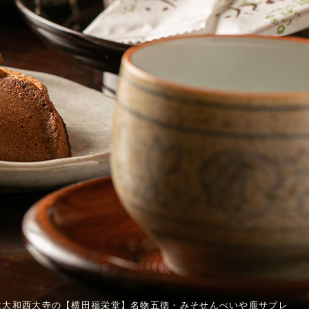
は大和西大寺の【横田福栄堂】名物五徳・みそせんべいや鹿サブレ